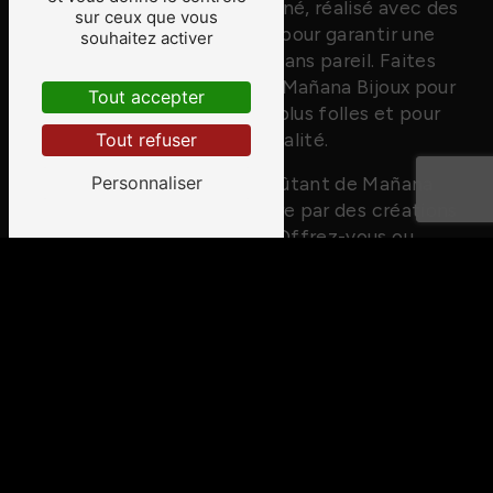
travail minutieux et passionné, réalisé avec des
sur ceux que vous
matériaux de haute qualité pour garantir une
souhaitez activer
durabilité et une élégance sans pareil. Faites
confiance à la créatrice de Mañana Bijoux pour
Tout accepter
donner vie à vos envies les plus folles et pour
transformer vos rêves en réalité.
Tout refuser
Plongez dans l'univers envoûtant de Mañana
Personnaliser
Bijoux et laissez-vous séduire par des créations
uniques et incomparables. Offrez-vous ou
offrez à vos proches un bijou personnalisé qui
saura sublimer chaque instant de votre vie, un
véritable trésor à chérir pour l'éternité.
Avec Mañana Bijoux, devenez l'artisan de votre
propre histoire et laissez-vous transporter par
la magie des bijoux personnalisés à Fleury-en-
Bière. Uniques, intemporels et empreints
d'émotions, les bijoux de Mañana Bijoux
sauront vous ravir et vous émerveiller à chaque