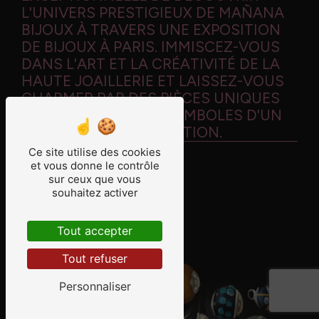
L'UNIVERS PRESTIGIEUX DE MAÑANA
BIJOUX À TRAVERS UNE EXPOSITION
DE BIJOUX À PARIS. IMMISCEZ-VOUS
DANS L'ART ET LA CRÉATIVITÉ DE LA
HAUTE JOAILLERIE ET LAISSEZ-VOUS
CHARMER PAR DES PIÈCES UNIQUES
ET SOPHISTIQUÉES, SYMBOLES D'UN
SAVOIR-FAIRE D'EXCEPTION.
Ce site utilise des cookies
et vous donne le contrôle
sur ceux que vous
En savoir plus
souhaitez activer
Contactez-nous
Tout accepter
Tout refuser
Personnaliser