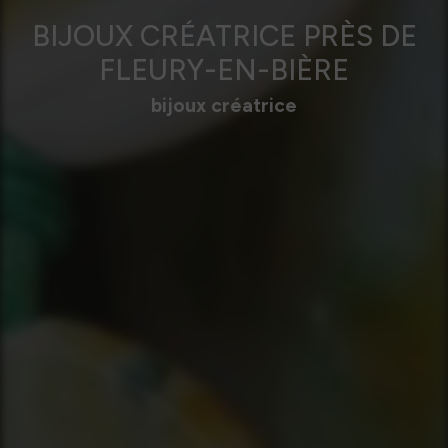
BIJOUX CRÉATRICE PRÈS DE
FLEURY-EN-BIÈRE
bijoux créatrice